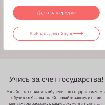
186 ак. часов длительность обучения
Дипломная работа для портфолио
Да, я подтверждаю
Диплом мастера красоты
Выбрать другой курс
На страницу курса
Учись за счет государства!
Узнайте, как оплатить обучение по соцпрограммам 
обучиться бесплатно. Оставляйте заявку, и наши
менеджеры расскажут, какие документы нужны для