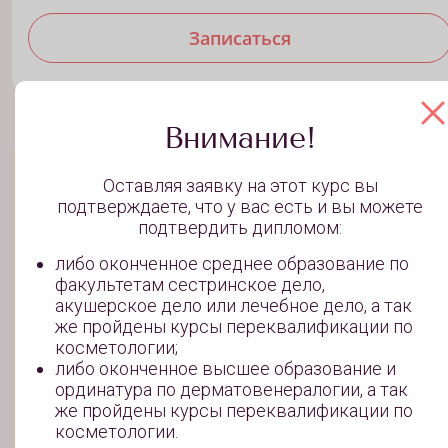
Записаться
Внимание!
Обучение профессии
Продвинутый
Оставляя заявку на этот курс вы
“Косметолог“
подтверждаете, что у вас есть и вы можете
подтвердить дипломом:
Больше работ в портфолио, больше практики на
реальных клиентах. Вы получите знания и навыки дл
либо оконченное среднее образование по
высокого заработка в сфере красоты.
факультетам сестринское дело,
акушерское дело или лечебное дело, а так
же пройдены курсы переквалификации по
4-5 месяцев обучения
косметологии;
либо оконченное высшее образование и
38 уроков
ординатура по дерматовенералогии, а так
же пройдены курсы переквалификации по
3 отработки на практике
косметологии.