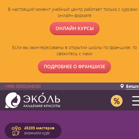
В настоящий момент учебный центр работает только с курсами 
онлайн-формате
ОНЛАЙН КУРСЫ
Если вы заинтересованы в открытии школы по франшизе, то
свяжитесь с нами
ПОДРОБНЕЕ О ФРАНШИЗЕ
+996 0505244030
Бишк
45205 мастеров
окончили курс