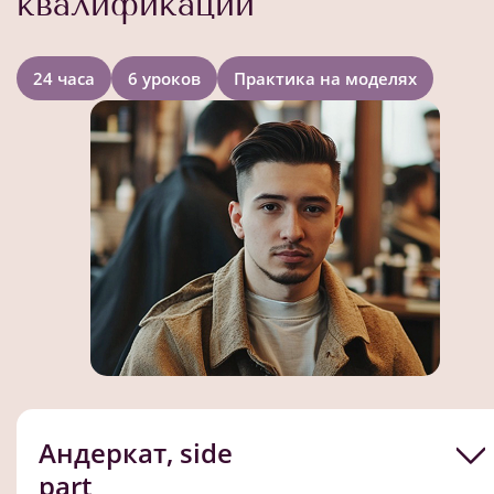
квалификации
24 часа
6 уроков
Практика на моделях
Андеркат, side
part