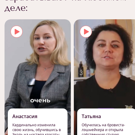
деле:
Анастасия
Татьяна
Кардинально изменила
Обучилась на бровиста-
свою жизнь, обучившись в
лэшмейкера и открыла
Эколь на мастера красоты
собственную студию