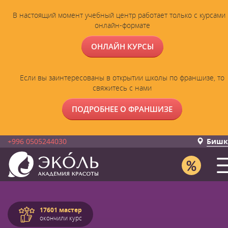
В настоящий момент учебный центр работает только с курсами 
онлайн-формате
ОНЛАЙН КУРСЫ
Если вы заинтересованы в открытии школы по франшизе, то
свяжитесь с нами
ПОДРОБНЕЕ О ФРАНШИЗЕ
+996 0505244030
Бишк
17601 мастер
окончили курс