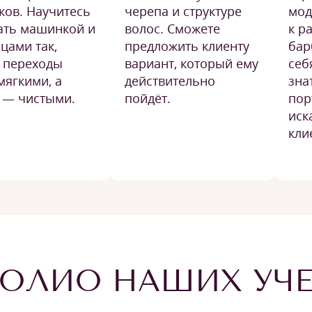
ков. Научитесь
черепа и структуре
мод
ать машинкой и
волос. Сможете
к р
цами так,
предложить клиенту
бар
 переходы
вариант, который ему
себ
мягкими, а
действительно
зна
 — чистыми.
пойдёт.
пор
иск
кли
ОЛИО НАШИХ УЧ