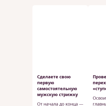
Сделаете свою
Пров
первую
перех
самостоятельную
«ступ
мужскую стрижку
Освои
От начала до конца —
главн