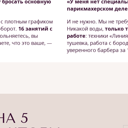
у бросать основную
«У меня нет специаль
парикмахерском деле
и с плотным графиком
И не нужно. Мы не треб
оборот.
16 занятий с
Никакой воды,
только т
вольняетесь, вы
работе
: техники «Линия
ете, что это ваше, —
тушевка, работа с бород
уверенного барбера за 
НА 5