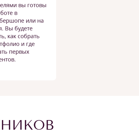
елями вы готовы
аботе в
бершопе или на
я. Вы будете
ть, как собрать
тфолио и где
ать первых
ентов.
ЕНИКОВ