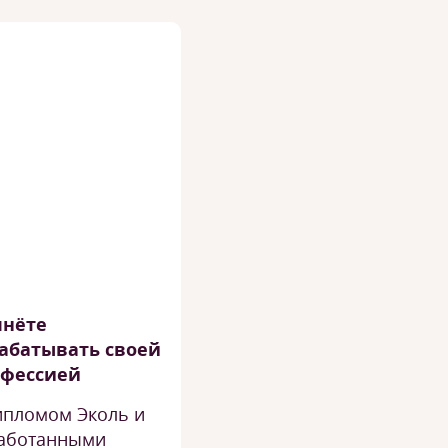
чнёте
абатывать своей
офессией
ипломом Эколь и
аботанными