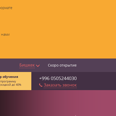
формате
с нами
Бишкек
Скоро открытие
р обучения
+996 0505244030
 программу
Заказать звонок
скидкой до 40%