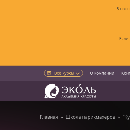
В наст
Если 
Все курсы
О компании
Кон
Главная
Школа парикмахеров
"К