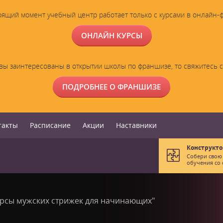
оящий момент учебный центр работает только с курсами в онлайн-
ОНЛАЙН КУРСЫ
вы заинтересованы в открытии школы по франшизе, то свяжитесь 
ПОДРОБНЕЕ О ФРАНШИЗЕ
такты
Расписание
Акции
Наставники
Конструкто
Собери свою
обучения со 
урсы мужских стрижек для начинающих"