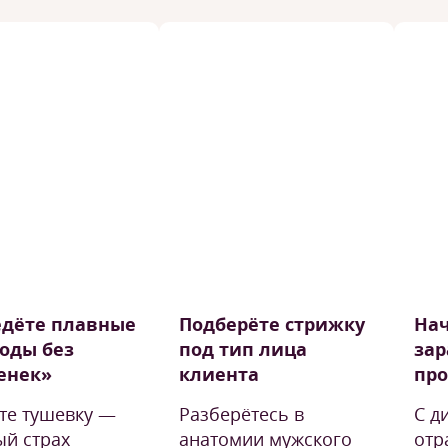
едёте плавные
Подберёте стрижку
На
оды без
под тип лица
зар
енек»
клиента
пр
те тушевку —
Разберётесь в
С д
ый страх
анатомии мужского
отр