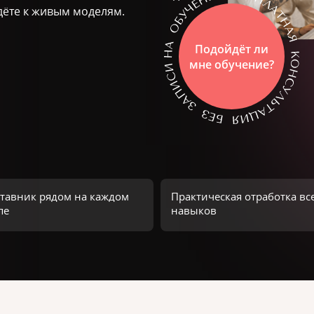
дёте к живым моделям.
Подойдёт ли
мне обучение?
тавник рядом на каждом
Практическая отработка вс
пе
навыков